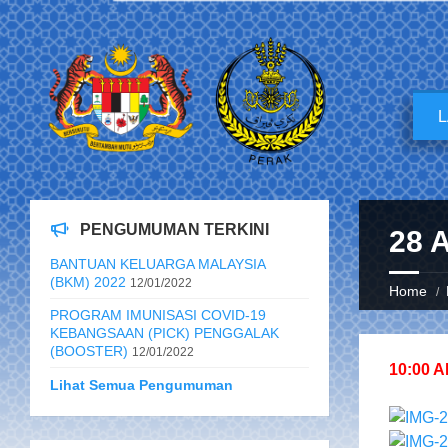
PENGUMUMAN TERKINI
28 
BANTUAN KELUARGA MALAYSIA
(BKM) 2022
12/01/2022
Home
PROGRAM IMUNISASI COVID-19
KEBANGSAAN (PICK) PENGGALAK
(BOOSTER)
12/01/2022
10:00 
Lihat Semua Pengumuman