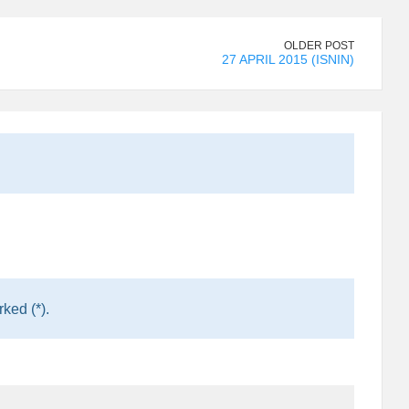
OLDER POST
27 APRIL 2015 (ISNIN)
ked (*).