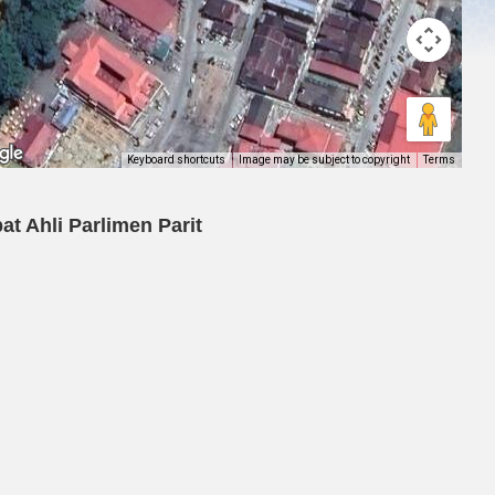
Keyboard shortcuts
Image may be subject to copyright
Terms
at Ahli Parlimen Parit