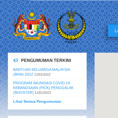
L
PENGUMUMAN TERKINI
BANTUAN KELUARGA MALAYSIA
(BKM) 2022
12/01/2022
PROGRAM IMUNISASI COVID-19
KEBANGSAAN (PICK) PENGGALAK
(BOOSTER)
12/01/2022
Lihat Semua Pengumuman