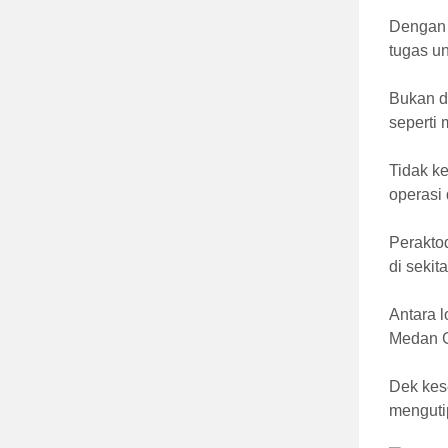
Dengan 
tugas u
Bukan d
seperti
Tidak k
operasi 
Peraktod
di sekita
Antara 
Medan G
Dek kes
menguti