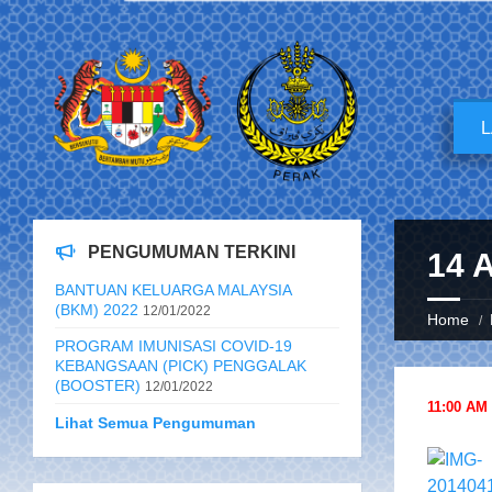
PENGUMUMAN TERKINI
14 
BANTUAN KELUARGA MALAYSIA
(BKM) 2022
12/01/2022
Home
PROGRAM IMUNISASI COVID-19
KEBANGSAAN (PICK) PENGGALAK
(BOOSTER)
12/01/2022
11:00 AM
Lihat Semua Pengumuman