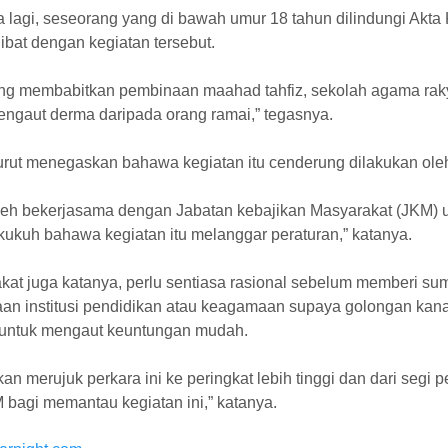
a lagi, seseorang yang di bawah umur 18 tahun dilindungi Ak
rlibat dengan kegiatan tersebut.
ng membabitkan pembinaan maahad tahfiz, sekolah agama rakyat
engaut derma daripada orang ramai,” tegasnya.
urut menegaskan bahawa kegiatan itu cenderung dilakukan oleh 
oleh bekerjasama dengan Jabatan kebajikan Masyarakat (JKM) 
 kukuh bahawa kegiatan itu melanggar peraturan,” katanya.
kat juga katanya, perlu sentiasa rasional sebelum memberi 
an institusi pendidikan atau keagamaan supaya golongan kanak-
u untuk mengaut keuntungan mudah.
an merujuk perkara ini ke peringkat lebih tinggi dan dari segi
 bagi memantau kegiatan ini,” katanya.