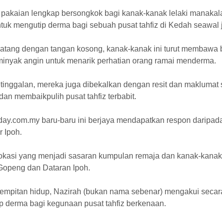
pakaian lengkap bersongkok bagi kanak-kanak lelaki manakala 
ntuk mengutip derma bagi sebuah pusat tahfiz di Kedah seawal
atang dengan tangan kosong, kanak-kanak ini turut membawa 
 minyak angin untuk menarik perhatian orang ramai menderma.
etinggalan, mereka juga dibekalkan dengan resit dan maklum
dan membaikpulih pusat tahfiz terbabit.
ay.com.my baru-baru ini berjaya mendapatkan respon daripada 
r Ipoh.
lokasi yang menjadi sasaran kumpulan remaja dan kanak-kanak
openg dan Dataran Ipoh.
empitan hidup, Nazirah (bukan nama sebenar) mengakui secar
p derma bagi kegunaan pusat tahfiz berkenaan.