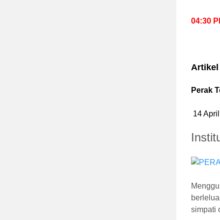
04:30 
Artikel
Perak 
14 Apri
Insti
Menggun
berlelu
simpati 