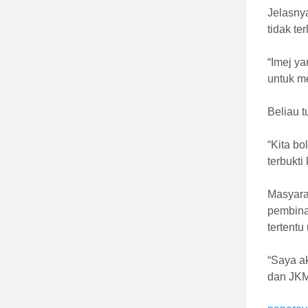
Jelasny
tidak te
“Imej ya
untuk m
Beliau t
“Kita b
terbukti
Masyara
pembina
tertent
“Saya ak
dan JKM