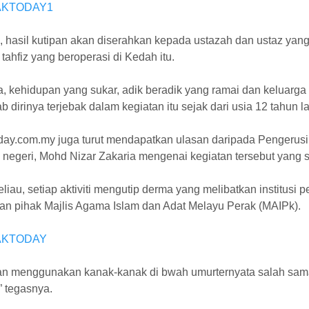
, hasil kutipan akan diserahkan kepada ustazah dan ustaz ya
ahfiz yang beroperasi di Kedah itu.
, kehidupan yang sukar, adik beradik yang ramai dan keluarga
 dirinya terjebak dalam kegiatan itu sejak dari usia 12 tahun la
day.com.my juga turut mendapatkan ulasan daripada Pengeru
 negeri, Mohd Nizar Zakaria mengenai kegiatan tersebut yang s
liau, setiap aktiviti mengutip derma yang melibatkan institu
an pihak Majlis Agama Islam dan Adat Melayu Perak (MAIPk).
an menggunakan kanak-kanak di bwah umurternyata salah sama
” tegasnya.