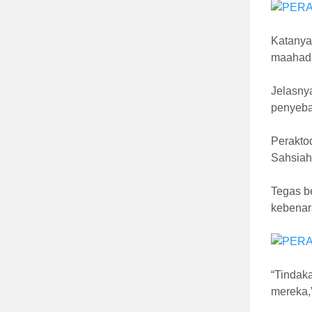
Katanya
maahad t
Jelasnya
penyebab
Perakto
Sahsiah
Tegas be
kebenar
“Tindak
mereka,