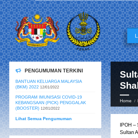
PENGUMUMAN TERKINI
Sult
BANTUAN KELUARGA MALAYSIA
Sha
(BKM) 2022
12/01/2022
PROGRAM IMUNISASI COVID-19
Home
KEBANGSAAN (PICK) PENGGALAK
(BOOSTER)
12/01/2022
Lihat Semua Pengumuman
IPOH – 
Sultan 