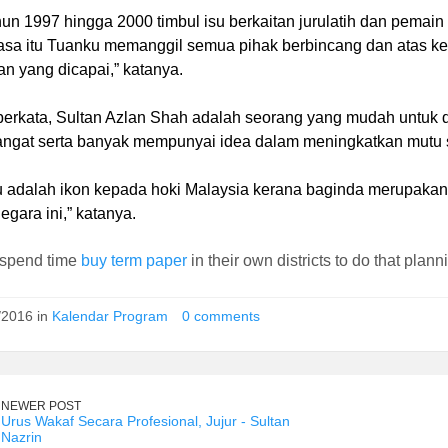
hun 1997 hingga 2000 timbul isu berkaitan jurulatih dan pemain
sa itu Tuanku memanggil semua pihak berbincang dan atas k
n yang dicapai,” katanya.
berkata, Sultan Azlan Shah adalah seorang yang mudah untuk 
ngat serta banyak mempunyai idea dalam meningkatkan mutu su
 adalah ikon kepada hoki Malaysia kerana baginda merupaka
negara ini,” katanya.
 spend time
buy term paper
in their own districts to do that plann
/2016 in
Kalendar Program
0 comments
NEWER POST
Urus Wakaf Secara Profesional, Jujur - Sultan
Nazrin