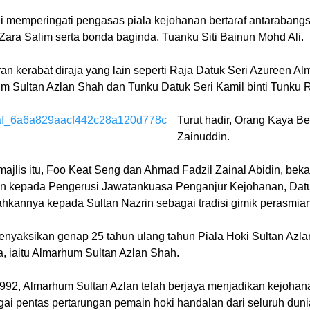
memperingati pengasas piala kejohanan bertaraf antarabangsa i
ara Salim serta bonda baginda, Tuanku Siti Bainun Mohd Ali.
n kerabat diraja yang lain seperti Raja Datuk Seri Azureen A
 Sultan Azlan Shah dan Tunku Datuk Seri Kamil binti Tunku Rij
Turut hadir, Orang Kaya B
Zainuddin.
ajlis itu, Foo Keat Seng dan Ahmad Fadzil Zainal Abidin, be
n kepada Pengerusi Jawatankuasa Penganjur Kejohanan, Datuk
hkannya kepada Sultan Nazrin sebagai tradisi gimik perasmian
nyaksikan genap 25 tahun ulang tahun Piala Hoki Sultan Azla
, iaitu Almarhum Sultan Azlan Shah.
992, Almarhum Sultan Azlan telah berjaya menjadikan kejohana
gai pentas pertarungan pemain hoki handalan dari seluruh duni