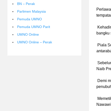
BN – Perak
Perlawa
Parlimen Malaysia
tempata
Pemuda UMNO
Pemuda UMNO Parit
Kehadir
bangku 
UMNO Online
UMNO Online – Perak
Piala Su
antarab
Sebelum
Naib Pr
Demi mem
penubu
Memetik
Nawawi 