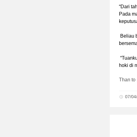
“Dari ta
Pada ma
keputusa
Beliau 
bersema
“Tuanku
hoki di 
Than to
07/04