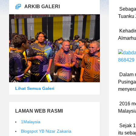
ARKIB GALERI
Sebagai 
Tuanku Z
Kehadira
Almarhum
Dalam m
Pusinga
Lihat Semua Galeri
menyera
2016 me
LAMAN WEB RASMI
Malaysia
1Malaysia
Sejak 1
Blogspot YB Nizar Zakaria
itu seba