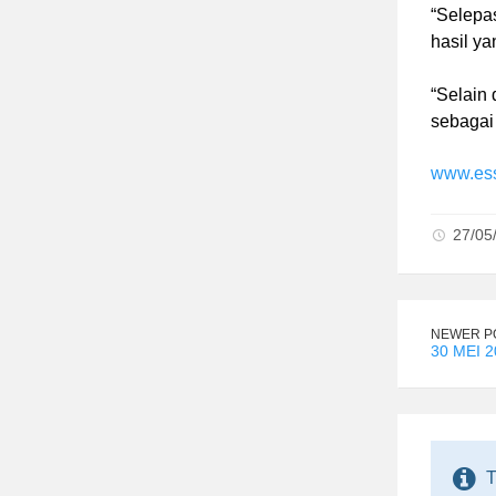
“Selepa
hasil ya
“Selain 
sebagai
www.ess
27/05
NEWER P
30 MEI 2
T