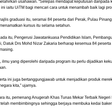
elahirkan usahawan. “Selepas mendapat keputusan daripada kaj
ini iaitu UiTM bagi mencari cara untuk menambah baik lagi prog
jlis graduasi itu, seramai 84 peserta dari Perak, Pulau Pinang
 menamatkan kursus itu selama setahun.
ada itu, Pengerusi Jawatankuasa Pendidikan Islam, Pemba
i, Datuk Drs Mohd Nizar Zakaria berharap kesemua 84 peserta
masing.
 ilmu yang diperolehi daripada program itu perlu dijadikan k
aan.
serta ini juga bertanggungjawab untuk menjadikan produk mere
 negara kita,” ujarnya.
ra itu, pemenang Anugerah Khas Tunas Mekar Terbaik Negeri 
 telah membimbingnya sehingga berjaya membuka kedai bakeri s