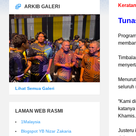
Keratan
ARKIB GALERI
Tuna
Program
membant
Timbala
menyerta
Menurut
seluruh 
Lihat Semua Galeri
“Kami di
katanya
LAMAN WEB RASMI
Khamis.
1Malaysia
Justeru 
Blogspot YB Nizar Zakaria