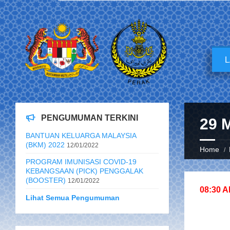
PENGUMUMAN TERKINI
29 
BANTUAN KELUARGA MALAYSIA
(BKM) 2022
12/01/2022
Home
PROGRAM IMUNISASI COVID-19
KEBANGSAAN (PICK) PENGGALAK
(BOOSTER)
12/01/2022
08:30 
Lihat Semua Pengumuman