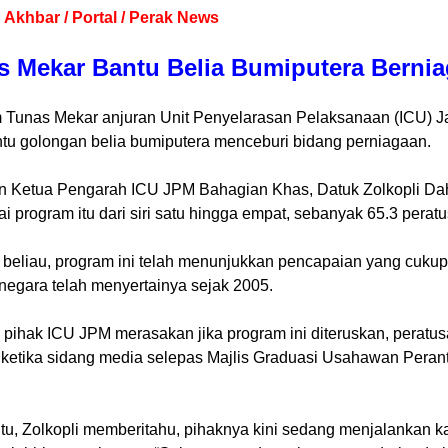
 Akhbar / Portal / Perak News
s Mekar Bantu Belia Bumiputera Bernia
 Tunas Mekar anjuran Unit Penyelarasan Pelaksanaan (ICU) Ja
u golongan belia bumiputera menceburi bidang perniagaan.
n Ketua Pengarah ICU JPM Bahagian Khas, Datuk Zolkopli Daha
i program itu dari siri satu hingga empat, sebanyak 65.3 perat
 beliau, program ini telah menunjukkan pencapaian yang cuku
negara telah menyertainya sejak 2005.
 pihak ICU JPM merasakan jika program ini diteruskan, peratusa
 ketika sidang media selepas Majlis Graduasi Usahawan Perant
itu, Zolkopli memberitahu, pihaknya kini sedang menjalankan k