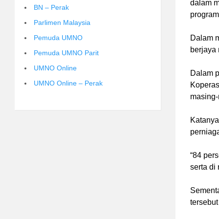
dalam m
BN – Perak
program 
Parlimen Malaysia
Pemuda UMNO
Dalam ma
berjaya
Pemuda UMNO Parit
UMNO Online
Dalam p
UMNO Online – Perak
Koperas
masing-
Katanya,
perniag
“84 per
serta di
Sementa
tersebut