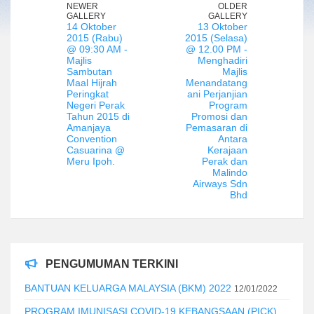
NEWER
OLDER
GALLERY
GALLERY
14 Oktober
13 Oktober
2015 (Rabu)
2015 (Selasa)
@ 09:30 AM -
@ 12.00 PM -
Majlis
Menghadiri
Sambutan
Majlis
Maal Hijrah
Menandatang
Peringkat
ani Perjanjian
Negeri Perak
Program
Tahun 2015 di
Promosi dan
Amanjaya
Pemasaran di
Convention
Antara
Casuarina @
Kerajaan
Meru Ipoh.
Perak dan
Malindo
Airways Sdn
Bhd
PENGUMUMAN TERKINI
BANTUAN KELUARGA MALAYSIA (BKM) 2022
12/01/2022
PROGRAM IMUNISASI COVID-19 KEBANGSAAN (PICK)