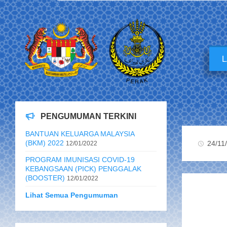
PENGUMUMAN TERKINI
BANTUAN KELUARGA MALAYSIA
(BKM) 2022
24/11
12/01/2022
PROGRAM IMUNISASI COVID-19
KEBANGSAAN (PICK) PENGGALAK
(BOOSTER)
12/01/2022
Lihat Semua Pengumuman