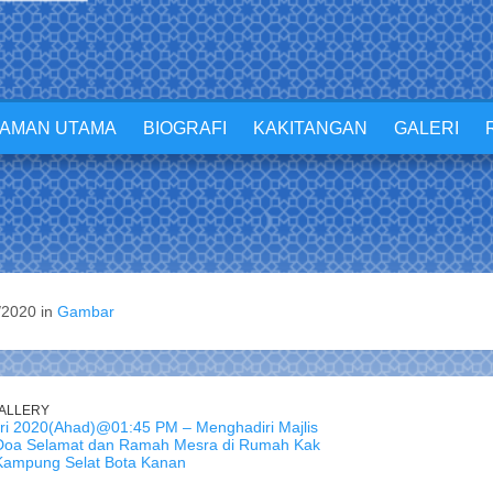
LAMAN UTAMA
BIOGRAFI
KAKITANGAN
GALERI
/2020 in
Gambar
ALLERY
ri 2020(Ahad)@01:45 PM – Menghadiri Majlis
Doa Selamat dan Ramah Mesra di Rumah Kak
 Kampung Selat Bota Kanan