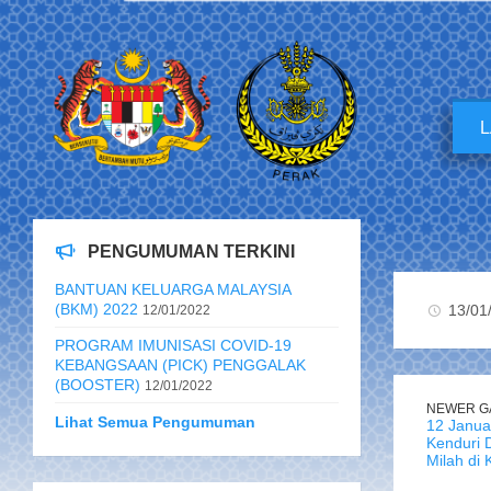
PENGUMUMAN TERKINI
BANTUAN KELUARGA MALAYSIA
(BKM) 2022
13/01
12/01/2022
PROGRAM IMUNISASI COVID-19
KEBANGSAAN (PICK) PENGGALAK
(BOOSTER)
12/01/2022
NEWER G
Lihat Semua Pengumuman
12 Janua
Kenduri 
Milah di