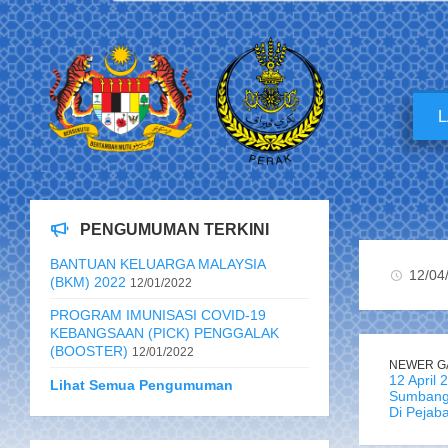
PENGUMUMAN TERKINI
BANTUAN KELUARGA MALAYSIA
12/04
(BKM) 2022
12/01/2022
PROGRAM IMUNISASI COVID-19
KEBANGSAAN (PICK) PENGGALAK
(BOOSTER)
12/01/2022
NEWER G
12 April
Lihat Semua Pengumuman
Sumbanga
Di Pejaba