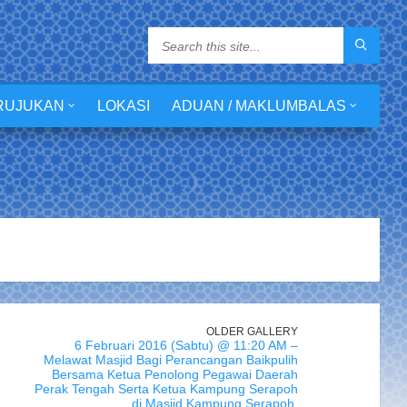
RUJUKAN
LOKASI
ADUAN / MAKLUMBALAS
OLDER GALLERY
6 Februari 2016 (Sabtu) @ 11:20 AM –
Melawat Masjid Bagi Perancangan Baikpulih
Bersama Ketua Penolong Pegawai Daerah
Perak Tengah Serta Ketua Kampung Serapoh
di Masjid Kampung Serapoh.