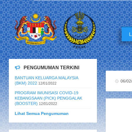
PENGUMUMAN TERKINI
BANTUAN KELUARGA MALAYSIA
06/02
(BKM) 2022
12/01/2022
PROGRAM IMUNISASI COVID-19
KEBANGSAAN (PICK) PENGGALAK
(BOOSTER)
12/01/2022
Lihat Semua Pengumuman