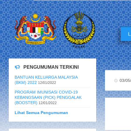
PENGUMUMAN TERKINI
BANTUAN KELUARGA MALAYSIA
03/05
(BKM) 2022
12/01/2022
PROGRAM IMUNISASI COVID-19
KEBANGSAAN (PICK) PENGGALAK
(BOOSTER)
12/01/2022
Lihat Semua Pengumuman