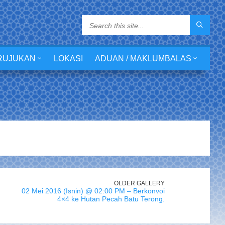
RUJUKAN
LOKASI
ADUAN / MAKLUMBALAS
OLDER GALLERY
02 Mei 2016 (Isnin) @ 02:00 PM – Berkonvoi
4×4 ke Hutan Pecah Batu Terong.