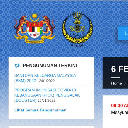
PENGUMUMAN TERKINI
6 F
BANTUAN KELUARGA MALAYSIA
(BKM) 2022
12/01/2022
Home
PROGRAM IMUNISASI COVID-19
KEBANGSAAN (PICK) PENGGALAK
(BOOSTER)
12/01/2022
09:30 
Lihat Semua Pengumuman
Mesyuar