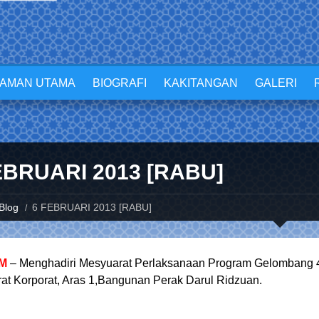
LAMAN UTAMA
BIOGRAFI
KAKITANGAN
GALERI
EBRUARI 2013 [RABU]
Blog
6 FEBRUARI 2013 [RABU]
AM
– Menghadiri Mesyuarat Perlaksanaan Program Gelombang 4T (
at Korporat, Aras 1,Bangunan Perak Darul Ridzuan.